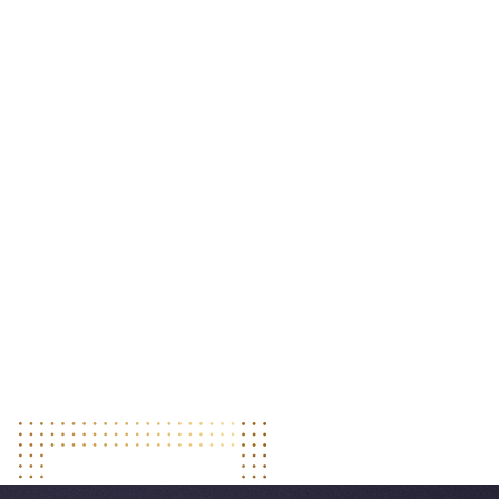
Vinicius Vianna Munhoz
Lead Sherpa®
,
Senior Support Specialist
Hélio Pereira
CyberSecur
,
CEO CyberSecur